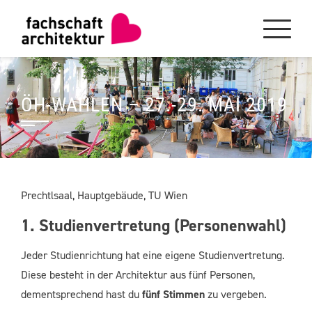
Skip
to
content
ÖH-WAHLEN – 27.-29. MAI 2019
Prechtlsaal, Hauptgebäude, TU Wien
1. Studienvertretung (Personenwahl)
Jeder Studienrichtung hat eine eigene Studienvertretung.
Diese besteht in der Architektur aus fünf Personen,
dementsprechend hast du
fünf Stimmen
zu vergeben.